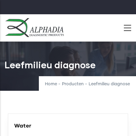
Skip
to
main
content
Leefmilieu diagnose
Home
-
Producten
-
Leefmilieu diagnose
Water