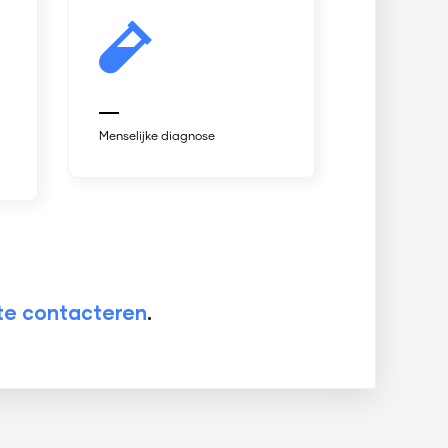
diagnose
selijke diagnose
Dierenarts diagnose
te contacteren
.