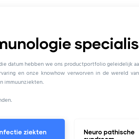
munologie specialis
ds die datum hebben we ons productportfolio geleidelijk a
ervaring en onze knowhow verworven in de wereld van
van immuunziekten.
nden.
ten
Neuro pathische
Vo