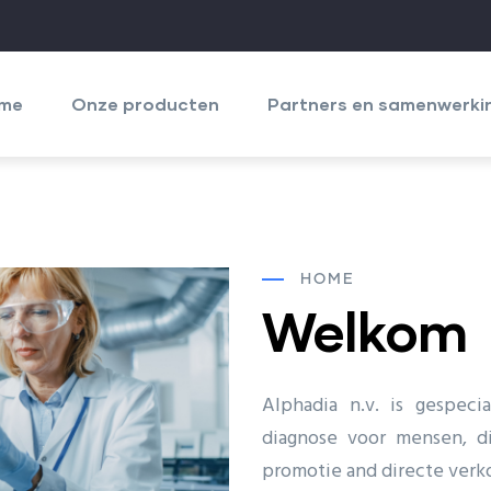
igation
cipale
me
Onze producten
Partners en samenwerki
HOME
Welkom
Alphadia n.v. is gespec
diagnose voor mensen, di
promotie and directe verk