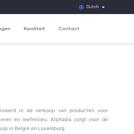
Dutch
List additional
ngen
Kwaliteit
Contact
ialiseerd in de verkoop van producten voor
eren en leefmilieu. Alphadia zorgt voor de
oop in België en Luxemburg.