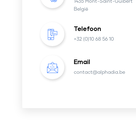
1435 Mont-Saint-Guibert
België
Telefoon
+32 (0)10 68 56 10
Email
contact@alphadia.be